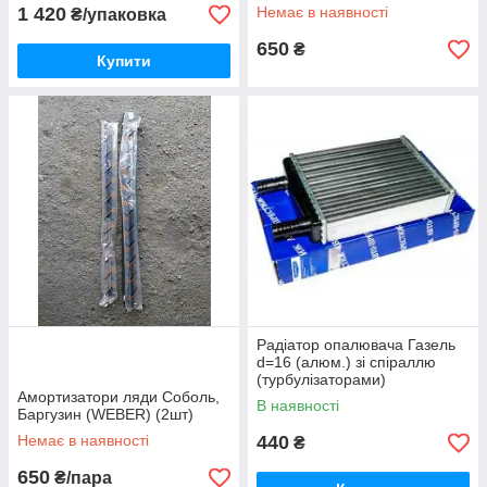
1 420
Немає в наявності
₴/упаковка
650
₴
Купити
Радіатор опалювача Газель
d=16 (алюм.) зі спіраллю
(турбулізаторами)
Амортизатори ляди Соболь,
В наявності
Баргузин (WEBER) (2шт)
Немає в наявності
440
₴
650
₴/пара