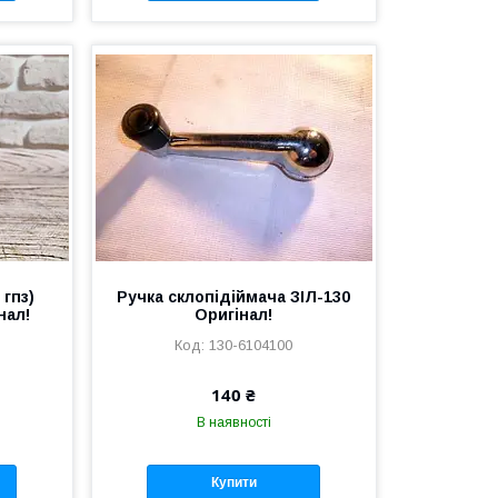
 гпз)
Ручка склопідіймача ЗІЛ-130
нал!
Оригінал!
130-6104100
140 ₴
В наявності
Купити