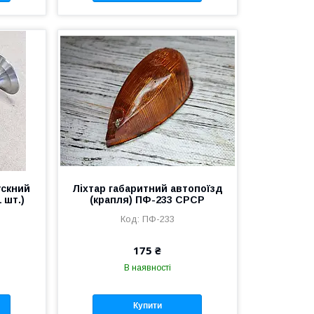
ускний
Ліхтар габаритний автопоїзд
1 шт.)
(крапля) ПФ-233 СРСР
ПФ-233
175 ₴
В наявності
Купити