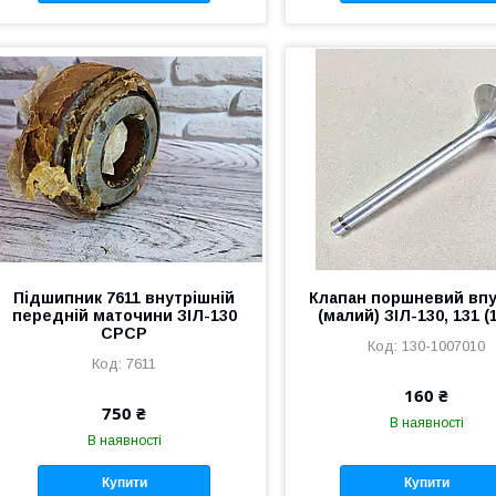
Підшипник 7611 внутрішній
Клапан поршневий вп
передній маточини ЗІЛ-130
(малий) ЗІЛ-130, 131 (
СРСР
130-1007010
7611
160 ₴
750 ₴
В наявності
В наявності
Купити
Купити