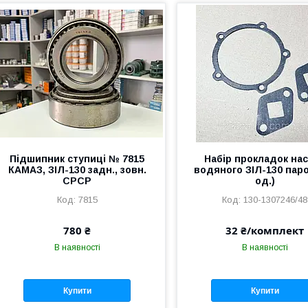
Підшипник ступиці № 7815
Набір прокладок на
КАМАЗ, ЗІЛ-130 задн., зовн.
водяного ЗІЛ-130 паро
СРСР
од.)
7815
130-1307246/48
780 ₴
32 ₴/комплект
В наявності
В наявності
Купити
Купити