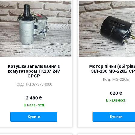
Котушка запалювання з
Мотор пічки (обігрів
комутатором ТК107 24V
ЗІЛ-130 МЭ-226Б С
СРСР
МЭ-226Б
ТК107-3734060
620 ₴
2 480 ₴
В наявності
В наявності
Купити
Купити