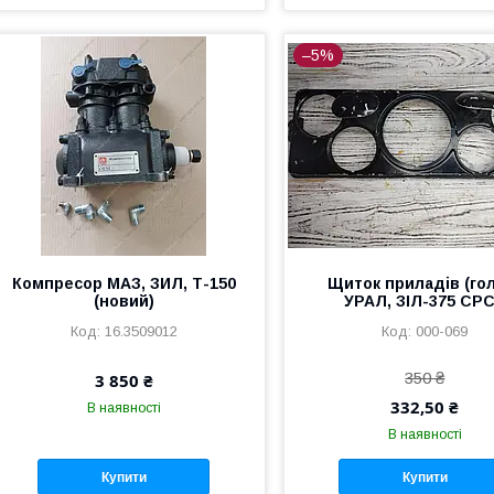
–5%
Компресор МАЗ, ЗИЛ, Т-150
Щиток приладів (го
(новий)
УРАЛ, ЗІЛ-375 СР
16.3509012
000-069
350 ₴
3 850 ₴
332,50 ₴
В наявності
В наявності
Купити
Купити