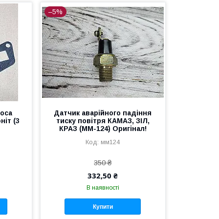
–5%
соса
Датчик аварійного падіння
ніт (3
тиску повітря КАМАЗ, ЗІЛ,
КРАЗ (ММ-124) Оригінал!
мм124
350 ₴
332,50 ₴
В наявності
Купити