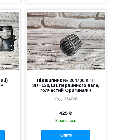
лий)
Підшипник № 264706 КПП
СР
ЗІЛ-130,131 первинного вала,
голчастий Оригинал!!!
264706
425 ₴
В наявності
Купити