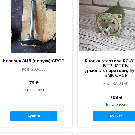
Клапана ЗИЛ (випуск) СРСР
Кнопка стартера КС-3
БТР, МТЛБ,
200-163
дизельгенератори, бу
БМК СРСР
75 ₴
КС-31М1
В наявності
799 ₴
В наявності
Купити
Купити