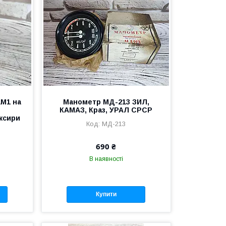
1М1 на
Манометр МД-213 ЗИЛ,
КАМАЗ, Краз, УРАЛ СРСР
ксири
МД-213
690 ₴
В наявності
Купити