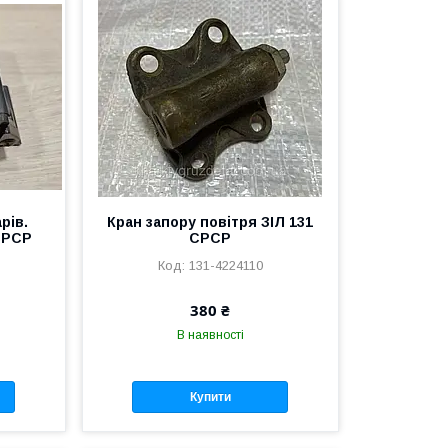
рів.
Кран запору повітря ЗІЛ 131
СРСР
СРСР
131-4224110
380 ₴
В наявності
Купити