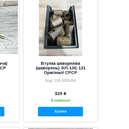
ача)
Втулка шкворнева
РСР
(шкворень) ЗІЛ-130, 131
Оригінал! СРСР
120-3001016
325 ₴
В наявності
Купити