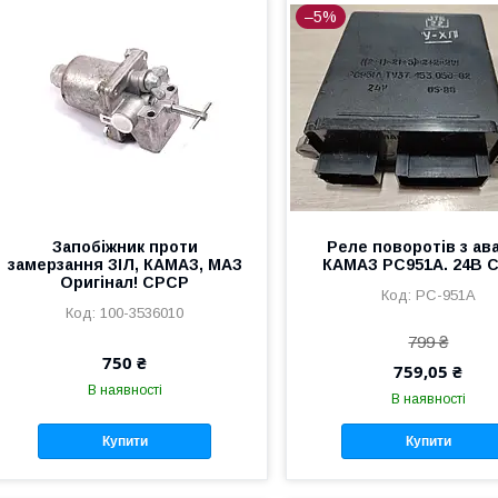
–5%
Запобіжник проти
Реле поворотів з ава
замерзання ЗІЛ, КАМАЗ, МАЗ
КАМАЗ РС951А. 24В 
Оригінал! СРСР
РС-951А
100-3536010
799 ₴
750 ₴
759,05 ₴
В наявності
В наявності
Купити
Купити