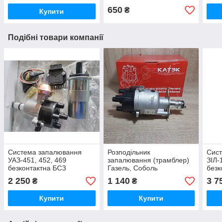
650
₴
Купити
Подібні товари компанії
Система запалювання
Розподільник
Сис
УАЗ-451, 452, 469
запалювання (трамблер)
ЗІЛ-
безконтактна БСЗ
Газель, Соболь
безк
комплект (трамблер,
безконтактний
комп
2 250
1 140
3 7
₴
₴
котушка, комутатор,
дроти)
Купити
Купити