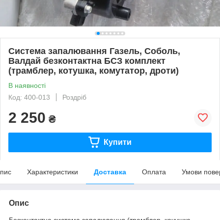
Система запалювання Газель, Соболь,
Валдай безконтактна БСЗ комплект
(трамблер, котушка, комутатор, дроти)
В наявності
Код: 400-013
Роздріб
2 250
₴
Купити
пис
Характеристики
Доставка
Оплата
Умови пове
Опис
Безконтактна система запалювання (трамблер, качушка,