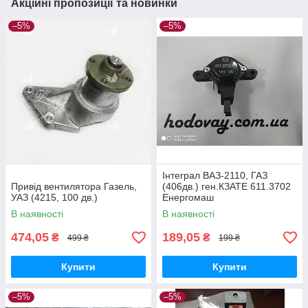
Акційні пропозиції та новинки
–5%
–5%
Інтеграл ВАЗ-2110, ГАЗ
Привід вентилятора Газель,
(406дв.) ген.КЗАТЕ 611.3702
УАЗ (4215, 100 дв.)
Енергомаш
В наявності
В наявності
474,05
189,05
₴
₴
499 ₴
199 ₴
Купити
Купити
–5%
–5%