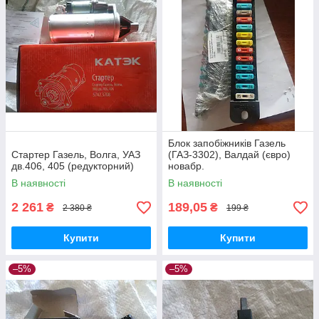
Блок запобіжників Газель
Стартер Газель, Волга, УАЗ
(ГАЗ-3302), Валдай (євро)
дв.406, 405 (редукторний)
новабр.
В наявності
В наявності
2 261
189,05
₴
₴
2 380 ₴
199 ₴
Купити
Купити
–5%
–5%