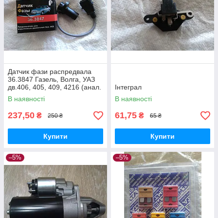
Датчик фази распредвала
36.3847 Газель, Волга, УАЗ
дв.406, 405, 409, 4216 (анал.
Інтеграл
49.3855)
В наявності
В наявності
237,50
61,75
₴
₴
250 ₴
65 ₴
Купити
Купити
–5%
–5%