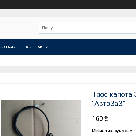
РО НАС
КОНТАКТИ
Трос капота 
"АвтоЗаЗ"
160 ₴
Мінімальна сума замов