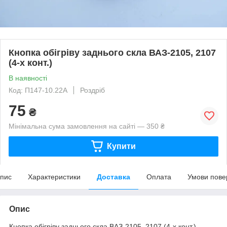
Кнопка обігріву заднього скла ВАЗ-2105, 2107
(4-х конт.)
В наявності
Код: П147-10.22А
Роздріб
75
₴
Мінімальна сума замовлення на сайті — 350 ₴
Купити
пис
Характеристики
Доставка
Оплата
Умови пове
Опис
Кнопка обігріву заднього скла ВАЗ-2105, 2107 (4-х конт.).