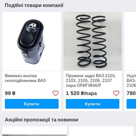
Подібні товари компанії
Вимикач-кнопка
Пружини задні ВАЗ-2101,
Ущіл
склопідйомника ВАЗ
2103, 2105, 2106, 2107
ВАЗ-
пара ОРИГИНАЛ!
2106
99
1 520
780
₴
₴/пара
Купити
Купити
Акційні пропозиції та новинки