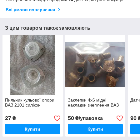
Всі умови повернення
З цим товаром також замовляють
Пильник кульової опори
Заклепки 4х6 мідні
Датч
ВАЗ 2101 силікон
накладки зчеплення ВАЗ
27
50
90
₴
₴/упаковка
Купити
Купити