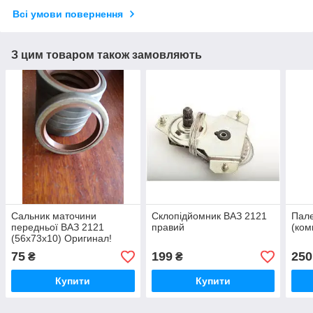
Всі умови повернення
З цим товаром також замовляють
Сальник маточини
Склопідйомник ВАЗ 2121
Пал
передньої ВАЗ 2121
правий
(ком
(56х73х10) Оригинал!
75
199
250
₴
₴
Купити
Купити