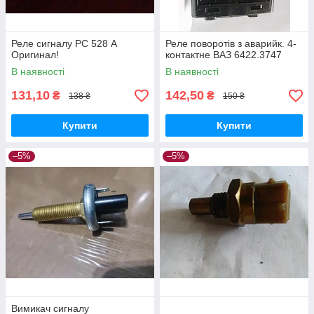
Реле сигналу РС 528 А
Реле поворотів з аварийк. 4-
Оригинал!
контактне ВАЗ 6422.3747
В наявності
В наявності
131,10
142,50
₴
₴
138 ₴
150 ₴
Купити
Купити
–5%
–5%
Вимикач сигналу