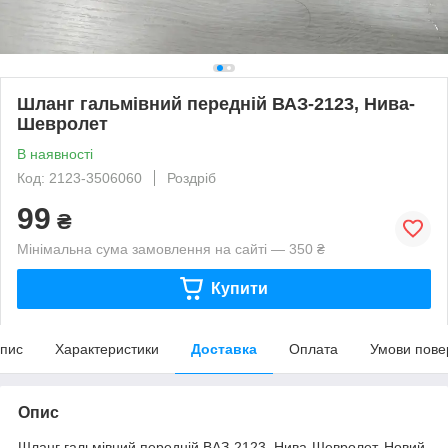
Шланг гальмівний передній ВАЗ-2123, Нива-
Шевролет
В наявності
Код: 2123-3506060
Роздріб
99
₴
Мінімальна сума замовлення на сайті — 350 ₴
Купити
пис
Характеристики
Доставка
Оплата
Умови пове
Опис
Шланг гальмівний передній ВАЗ-2123, Нива-Шевролет. Новий.