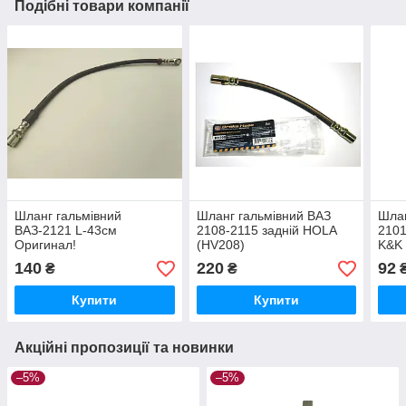
Подібні товари компанії
Шланг гальмівний
Шланг гальмівний ВАЗ
Шлан
ВАЗ-2121 L-43см
2108-2115 задній HOLA
2101
Оригинал!
(HV208)
K&K
140
220
92
₴
₴
Купити
Купити
Акційні пропозиції та новинки
–5%
–5%