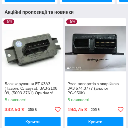
Акційні пропозиції та новинки
–5%
–5%
Блок керування ЕПХЗАЗ
Реле поворотів з аварійкою
(Таврія, Славута), ВАЗ-2108,
ЗАЗ 574.3777 (аналог
09, (5003.3761) Оригінал!
РС-950К)
В наявності
В наявності
332,50
194,75
₴
₴
350 ₴
205 ₴
Купити
Купити