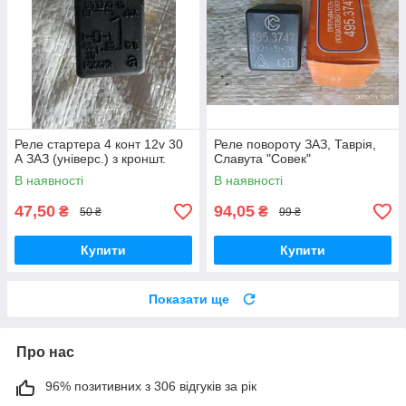
Реле стартера 4 конт 12v 30
Реле повороту ЗАЗ, Таврія,
А ЗАЗ (універс.) з кроншт.
Славута "Совек"
В наявності
В наявності
47,50
94,05
₴
₴
50 ₴
99 ₴
Купити
Купити
Показати ще
Про нас
96% позитивних з 306 відгуків за рік