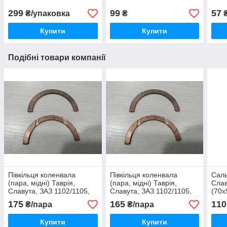
299
99
57
₴/упаковка
₴
₴
Купити
Купити
Подібні товари компанії
Півкільця коленвала
Півкільця коленвала
Саль
(пара, мідні) Таврія,
(пара, мідні) Таврія,
Слав
Славута, ЗАЗ 1102/1105,
Славута, ЗАЗ 1102/1105,
(70х
ДЕУ СЕНС (ремонт 4,0)
ДЕУ СЕНС (стандарт 2,31)
175
165
110
₴/пара
₴/пара
Купити
Купити