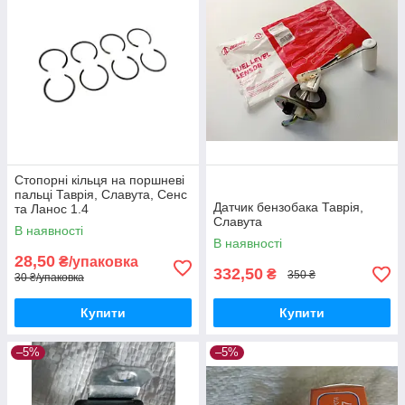
Стопорні кільця на поршневі
пальці Таврія, Славута, Сенс
Датчик бензобака Таврія,
та Ланос 1.4
Славута
В наявності
В наявності
28,50
₴/упаковка
332,50
₴
350 ₴
30 ₴/упаковка
Купити
Купити
–5%
–5%