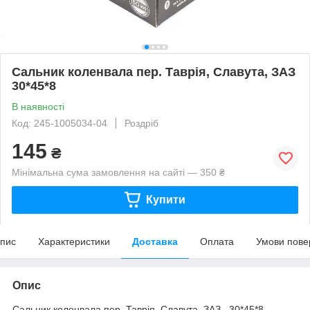
Сальник коленвала пер. Таврія, Славута, ЗАЗ
30*45*8
В наявності
Код: 245-1005034-04
Роздріб
145
₴
Мінімальна сума замовлення на сайті — 350 ₴
Купити
пис
Характеристики
Доставка
Оплата
Умови пове
Опис
Сальник коленвала пер. Таврія, Славута, ЗАЗ. 30*45*8