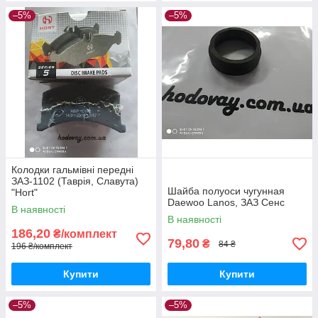
–5%
–5%
Колодки гальмівні передні
ЗАЗ-1102 (Таврія, Славута)
Шайба полуоси чугунная
"Hort"
Daewoo Lanos, ЗАЗ Сенс
В наявності
В наявності
186,20
₴/комплект
79,80
₴
84 ₴
196 ₴/комплект
Купити
Купити
–5%
–5%