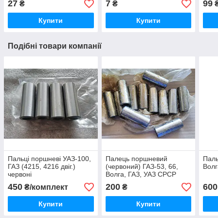
27
7
99
₴
₴
Купити
Купити
Подібні товари компанії
Пальці поршневі УАЗ-100,
Палець поршневий
Паль
ГАЗ (4215, 4216 двіг.)
(червоний) ГАЗ-53, 66,
Волг
червоні
Волга, ГАЗ, УАЗ СРСР
450
200
600
₴/комплект
₴
Купити
Купити