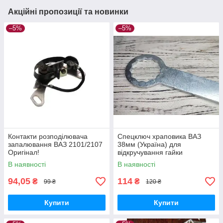
Акційні пропозиції та новинки
–5%
–5%
Контакти розподілювача
Спецключ храповика ВАЗ
запалювання ВАЗ 2101/2107
38мм (Україна) для
Оригінал!
відкручування гайки
колінвалу 2101-07
В наявності
В наявності
94,05
114
₴
₴
99 ₴
120 ₴
Купити
Купити