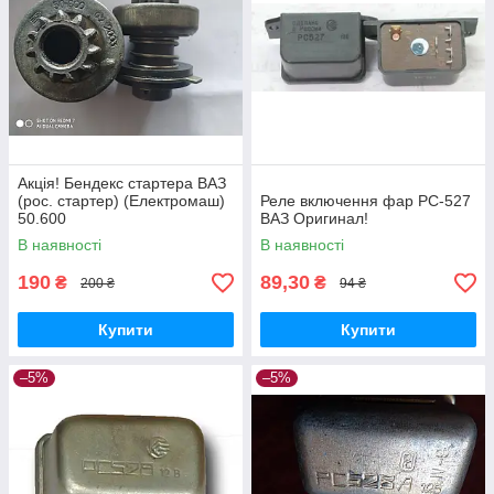
Акція! Бендекс стартера ВАЗ
(рос. стартер) (Електромаш)
Реле включення фар РС-527
50.600
ВАЗ Оригинал!
В наявності
В наявності
190
89,30
₴
₴
200 ₴
94 ₴
Купити
Купити
–5%
–5%