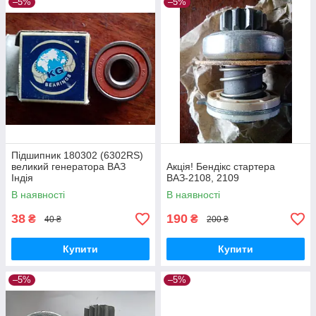
–5%
–5%
Підшипник 180302 (6302RS)
великий генератора ВАЗ
Акція! Бендікс стартера
Індія
ВАЗ-2108, 2109
В наявності
В наявності
38
190
₴
₴
40 ₴
200 ₴
Купити
Купити
–5%
–5%