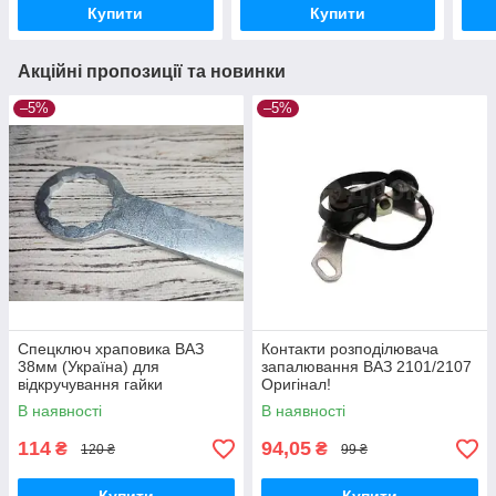
Купити
Купити
Акційні пропозиції та новинки
–5%
–5%
Спецключ храповика ВАЗ
Контакти розподілювача
38мм (Україна) для
запалювання ВАЗ 2101/2107
відкручування гайки
Оригінал!
колінвалу 2101-07
В наявності
В наявності
114
94,05
₴
₴
120 ₴
99 ₴