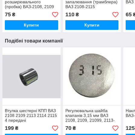
розширювального
запалювання (трамблера)
ВАЗ 
(пробка) ВАЗ-2108, 2109
ВАЗ 2108-2115
75
110
65
₴
₴
Купити
Купити
Подібні товари компанії
Втулка шестерні КПП ВАЗ
Регулювальна шайба
Накл
2108 2109 2113 2114 2115
клапанів 3,15 мм ВАЗ
ВАЗ
4 передачі
2108, 2109, 21099, 2113-
2115 (код 3.15-PROF-2)
199
70
125
₴
₴