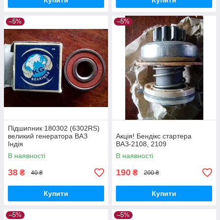
Купити
Купити
–5%
–5%
Підшипник 180302 (6302RS)
великий генератора ВАЗ
Акція! Бендікс стартера
Індія
ВАЗ-2108, 2109
В наявності
В наявності
38
190
₴
₴
40 ₴
200 ₴
Купити
Купити
–5%
–5%