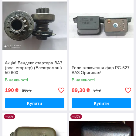
Акція! Бендекс стартера ВАЗ
(рос. стартер) (Електромаш)
Реле включення фар РС-527
50.600
ВАЗ Оригинал!
В наявності
В наявності
190
89,30
₴
₴
200 ₴
94 ₴
Купити
Купити
–5%
–5%