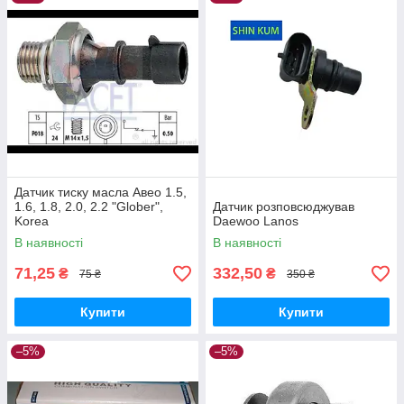
Датчик тиску масла Авео 1.5,
1.6, 1.8, 2.0, 2.2 "Glober",
Датчик розповсюджував
Korea
Daewoo Lanos
В наявності
В наявності
71,25
332,50
₴
₴
75 ₴
350 ₴
Купити
Купити
–5%
–5%