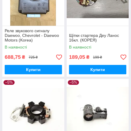
Реле звукового сигналу
Daewoo, Chevrolet - Daewoo
Щітки стартера Деу Ланос
Motors (Korea)
16кл. (КОРЕЯ)
В наявності
В наявності
688,75
189,05
₴
₴
725 ₴
199 ₴
Купити
Купити
–5%
–5%