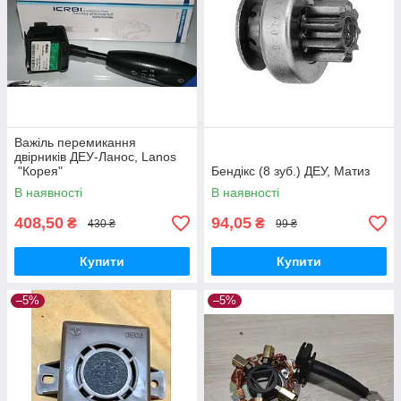
Важіль перемикання
двірників ДЕУ-Ланос, Lanos
"Корея"
Бендікс (8 зуб.) ДЕУ, Матиз
В наявності
В наявності
408,50
94,05
₴
₴
430 ₴
99 ₴
Купити
Купити
–5%
–5%