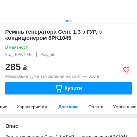
Ремінь генератора Сенс 1.3 з ГУР, з
кондиціонером 6PK1045
В наявності
Код: 6PK1045
Роздріб
285
₴
Мінімальна сума замовлення на сайті — 350 ₴
Купити
пис
Характеристики
Доставка
Оплата
Умови пове
Опис
Ремінь генератора Сенс 1.3 з ГУР, з кондиціонером 6PK1045.