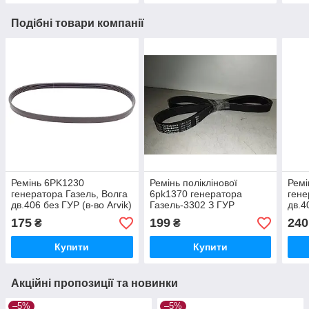
Подібні товари компанії
Ремінь 6PK1230
Ремінь поліклінової
Ремі
генератора Газель, Волга
6pk1370 генератора
гене
дв.406 без ГУР (в-во Arvik)
Газель-3302 З ГУР
дв.4
поліклін
"Rubena"
Cont
175
199
240
₴
₴
Купити
Купити
Акційні пропозиції та новинки
–5%
–5%