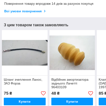
Повернення товару впродовж 14 днів за рахунок покупця
Всі умови повернення
З цим товаром також замовляють
Шланг зчеплення Ланос,
Відбійник амортизатора
Клап
ЗАЗ Форза
заднього Лачетті
(DA
96403109
1997
1997
75
48
85
₴
₴
"FR
Купити
Купити