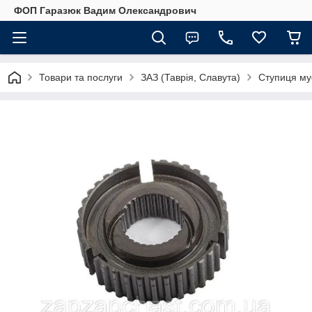
ФОП Гаразюк Вадим Олександрович
Товари та послуги
ЗАЗ (Таврія, Славута)
Ступиця муф