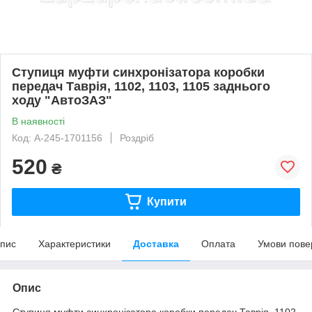
Ступиця муфти синхронізатора коробки
передач Таврія, 1102, 1103, 1105 заднього
ходу "АвтоЗАЗ"
В наявності
Код: А-245-1701156
Роздріб
520
₴
Купити
пис
Характеристики
Доставка
Оплата
Умови пове
Опис
Ступиця муфти синхронізатора коробки передач Таврія, 1102,