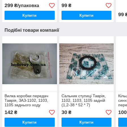
299
99
₴/упаковка
₴
99
₴
Купити
Купити
Подібні товари компанії
Вилка коробки передач
Сальник ступиці Таврія,
Кіль
Таврія, ЗАЗ-1102, 1103,
1102, 1103, 1105 задній
синх
1105 заднього ходу
(1,2-38 * 52 * 7)
пере
"АвтоЗаз"
Сенс
142
30
100
₴
₴
мал
Купити
Купити