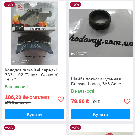
–5%
–5%
Колодки гальмівні передні
ЗАЗ-1102 (Таврія, Славута)
Шайба полуоси чугунная
"Hort"
Daewoo Lanos, ЗАЗ Сенс
В наявності
В наявності
186,20
₴/комплект
79,80
₴
84 ₴
196 ₴/комплект
Купити
Купити
–5%
–5%