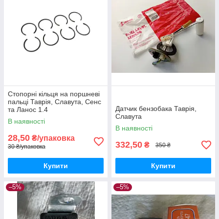
Стопорні кільця на поршневі
пальці Таврія, Славута, Сенс
Датчик бензобака Таврія,
та Ланос 1.4
Славута
В наявності
В наявності
28,50
₴/упаковка
332,50
₴
350 ₴
30 ₴/упаковка
Купити
Купити
–5%
–5%