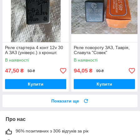
Реле стартера 4 конт 12v 30
Реле повороту ЗАЗ, Таврія,
А ЗАЗ (універс.) з кроншт.
Славута "Совек"
В наявності
В наявності
47,50
94,05
₴
₴
50 ₴
99 ₴
Купити
Купити
Показати ще
Про нас
96% позитивних з 306 відгуків за рік