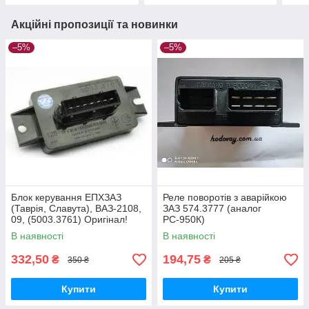
Акційні пропозиції та новинки
–5%
–5%
Блок керування ЕПХЗАЗ
Реле поворотів з аварійкою
(Таврія, Славута), ВАЗ-2108,
ЗАЗ 574.3777 (аналог
09, (5003.3761) Оригінал!
РС-950К)
В наявності
В наявності
332,50
194,75
₴
₴
350 ₴
205 ₴
Купити
Купити