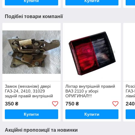
Купити
Купити
Подібні товари компанії
Замок (механізм) двері
Ліхтар внутрішній правий
Розс
ГАЗ-24, 2410, 31029
ВАЗ 2110 у зборі
ГАЗ-
задній правій внутрішній
ОРИГИНАЛ!!!
ліви
"ГАЗ"
350
750
240
₴
₴
Купити
Купити
Акційні пропозиції та новинки