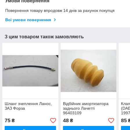
Умови повернення
Повернення товару впродовж 14 днів за рахунок покупця
Всі умови повернення
З цим товаром також замовляють
Шланг зчеплення Ланос,
Відбійник амортизатора
Клап
ЗАЗ Форза
заднього Лачетті
(DA
96403109
1997
1997
75
48
85
₴
₴
"FR