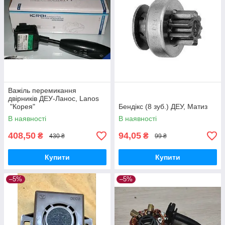
Важіль перемикання
двірників ДЕУ-Ланос, Lanos
"Корея"
Бендікс (8 зуб.) ДЕУ, Матиз
В наявності
В наявності
408,50
94,05
₴
₴
430 ₴
99 ₴
Купити
Купити
–5%
–5%