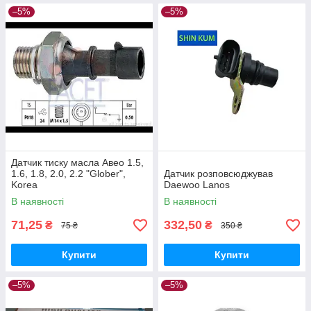
–5%
–5%
Датчик тиску масла Авео 1.5,
1.6, 1.8, 2.0, 2.2 "Glober",
Датчик розповсюджував
Korea
Daewoo Lanos
В наявності
В наявності
71,25
332,50
₴
₴
75 ₴
350 ₴
Купити
Купити
–5%
–5%