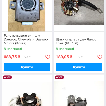
Реле звукового сигналу
Daewoo, Chevrolet - Daewoo
Щітки стартера Деу Ланос
Motors (Korea)
16кл. (КОРЕЯ)
В наявності
В наявності
688,75
189,05
₴
₴
725 ₴
199 ₴
Купити
Купити
–5%
–5%