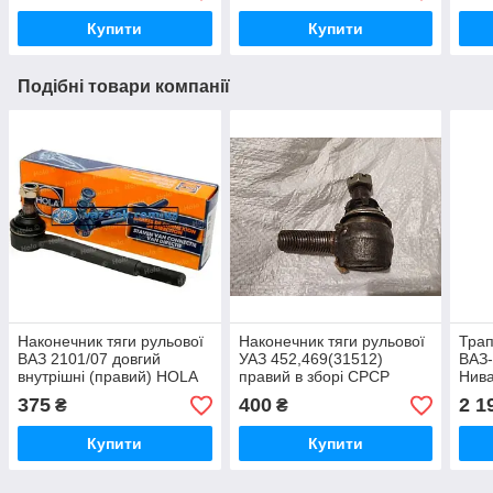
Купити
Купити
Подібні товари компанії
Наконечник тяги рульової
Наконечник тяги рульової
Трап
ВАЗ 2101/07 довгий
УАЗ 452,469(31512)
ВАЗ-
внутрішні (правий) HOLA
правий в зборі СРСР
Нива
руль
375
400
2 1
₴
₴
Купити
Купити