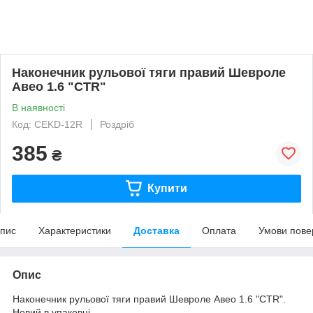
Наконечник рульової тяги правий Шевроле
Авео 1.6 "CTR"
В наявності
Код: CEKD-12R
Роздріб
385
₴
Купити
пис
Характеристики
Доставка
Оплата
Умови пове
Опис
Наконечник рульової тяги правий Шевроле Авео 1.6 "CTR".
Новий в упаковці.