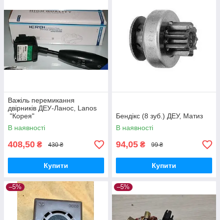
Важіль перемикання
двірників ДЕУ-Ланос, Lanos
"Корея"
Бендікс (8 зуб.) ДЕУ, Матиз
В наявності
В наявності
408,50
94,05
₴
₴
430 ₴
99 ₴
Купити
Купити
–5%
–5%