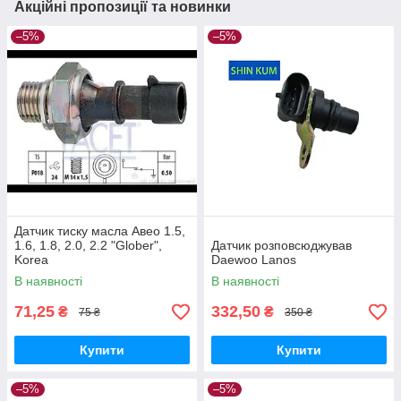
Акційні пропозиції та новинки
–5%
–5%
Датчик тиску масла Авео 1.5,
1.6, 1.8, 2.0, 2.2 "Glober",
Датчик розповсюджував
Korea
Daewoo Lanos
В наявності
В наявності
71,25
332,50
₴
₴
75 ₴
350 ₴
Купити
Купити
–5%
–5%