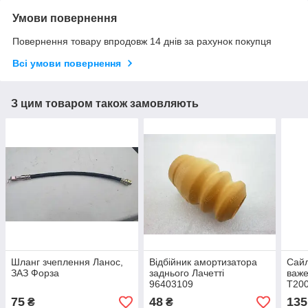
Умови повернення
Повернення товару впродовж 14 днів за рахунок покупця
Всі умови повернення
З цим товаром також замовляють
Шланг зчеплення Ланос,
Відбійник амортизатора
Сайл
ЗАЗ Форза
заднього Лачетті
важе
96403109
T200
KBU
75
48
135
₴
₴