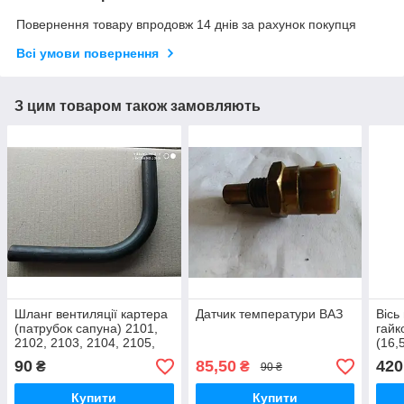
Повернення товару впродовж 14 днів за рахунок покупця
Всі умови повернення
З цим товаром також замовляють
Шланг вентиляції картера
Датчик температури ВАЗ
Вісь
(патрубок сапуна) 2101,
гайк
2102, 2103, 2104, 2105,
(16,
2106, 2107
90
85,50
420
₴
₴
90 ₴
Купити
Купити