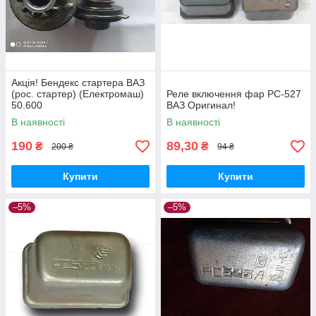
Акція! Бендекс стартера ВАЗ
(рос. стартер) (Електромаш)
Реле включення фар РС-527
50.600
ВАЗ Оригинал!
В наявності
В наявності
190
89,30
₴
₴
200 ₴
94 ₴
Купити
Купити
–5%
–5%