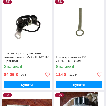
–5%
–5%
Контакти розподілювача
запалювання ВАЗ 2101/2107
Ключ храповика ВАЗ
Оригінал!
2101/2107 38мм
В наявності
В наявності
94,05
114
₴
₴
99 ₴
120 ₴
Купити
Купити
–5%
–5%