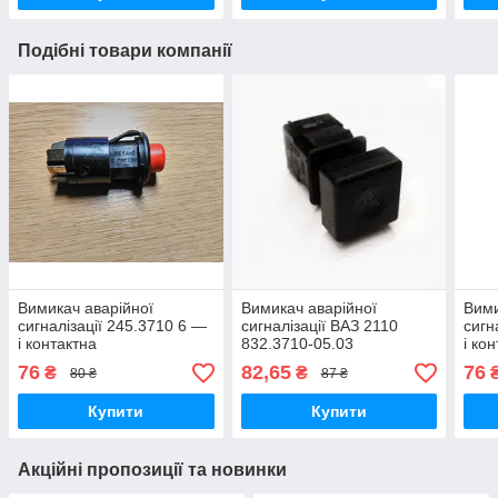
Подібні товари компанії
Вимикач аварійної
Вимикач аварійної
Вими
сигналізації 245.3710 6 —
сигналізації ВАЗ 2110
сигн
і контактна
832.3710-05.03
і ко
76
82,65
76
₴
₴
80 ₴
87 ₴
Купити
Купити
Акційні пропозиції та новинки