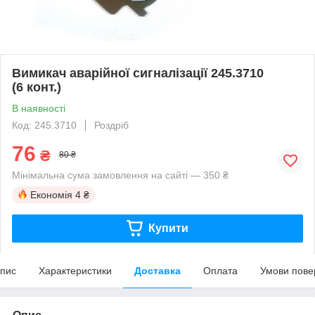
Вимикач аварійної сигналізації 245.3710
(6 конт.)
В наявності
Код: 245.3710
Роздріб
76
₴
80 ₴
Мінімальна сума замовлення на сайті — 350 ₴
Економія
4 ₴
Купити
пис
Характеристики
Доставка
Оплата
Умови пове