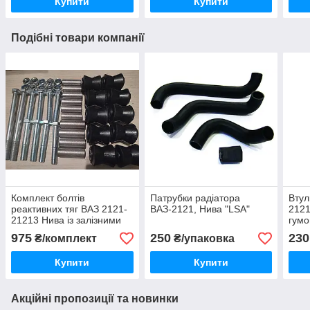
Купити
Купити
Подібні товари компанії
Комплект болтів
Патрубки радіатора
Втул
реактивних тяг ВАЗ 2121-
ВАЗ-2121, Нива "LSA"
2121
21213 Нива із залізними
гумо
та гумовими втулками
975
250
230
₴/комплект
₴/упаковка
Купити
Купити
Акційні пропозиції та новинки