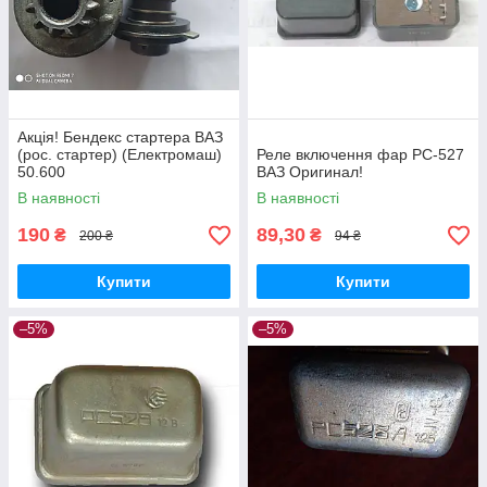
Акція! Бендекс стартера ВАЗ
(рос. стартер) (Електромаш)
Реле включення фар РС-527
50.600
ВАЗ Оригинал!
В наявності
В наявності
190
89,30
₴
₴
200 ₴
94 ₴
Купити
Купити
–5%
–5%