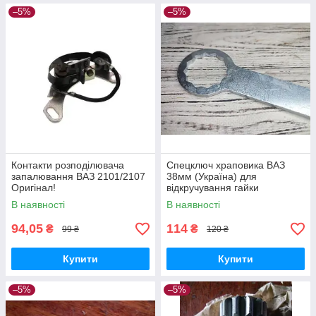
–5%
–5%
Контакти розподілювача
Спецключ храповика ВАЗ
запалювання ВАЗ 2101/2107
38мм (Україна) для
Оригінал!
відкручування гайки
колінвалу 2101-07
В наявності
В наявності
94,05
114
₴
₴
99 ₴
120 ₴
Купити
Купити
–5%
–5%