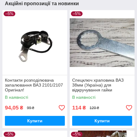
Акційні пропозиції та новинки
–5%
–5%
Контакти розподілювача
Спецключ храповика ВАЗ
запалювання ВАЗ 2101/2107
38мм (Україна) для
Оригінал!
відкручування гайки
колінвалу 2101-07
В наявності
В наявності
94,05
114
₴
₴
99 ₴
120 ₴
Купити
Купити
–5%
–5%