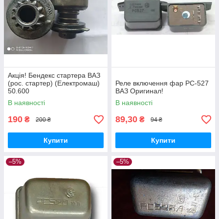
Акція! Бендекс стартера ВАЗ
(рос. стартер) (Електромаш)
Реле включення фар РС-527
50.600
ВАЗ Оригинал!
В наявності
В наявності
190
89,30
₴
₴
200 ₴
94 ₴
Купити
Купити
–5%
–5%