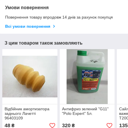
Умови повернення
Повернення товару впродовж 14 днів за рахунок покупця
Всі умови повернення
З цим товаром також замовляють
Відбійник амортизатора
Антифриз зелений "G11"
Сайл
заднього Лачетті
"Polo Expert" 5л.
важе
96403109
T200
KBU
48
320
135
₴
₴