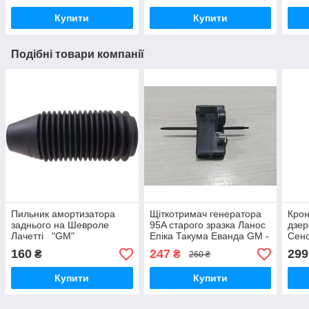
Купити
Купити
Подібні товари компанії
Пильник амортизатора
Щіткотримач генератора
Крон
заднього на Шевроле
95A старого зразка Ланос
дзер
Лачетті "GM"
Епіка Такума Еванда GM -
Сенс
93740774
Лега
160
247
299
₴
₴
260 ₴
945
Купити
Купити