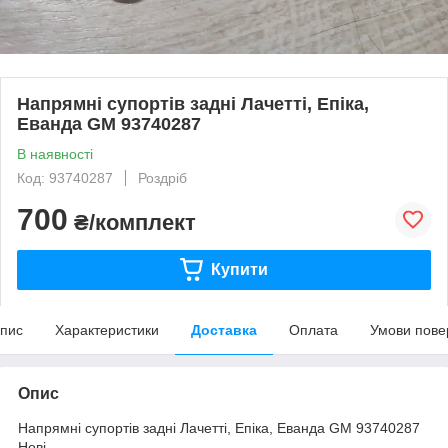
Напрямні супортів задні Лачетті, Епіка,
Еванда GM 93740287
В наявності
Код: 93740287
Роздріб
700
₴/комплект
Купити
пис
Характеристики
Доставка
Оплата
Умови пове
Опис
Напрямні супортів задні Лачетті, Епіка, Еванда GM 93740287
Нові