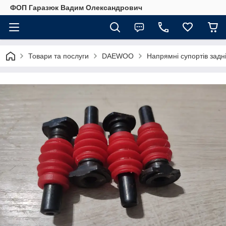
ФОП Гаразюк Вадим Олександрович
Товари та послуги
DAEWOO
Напрямні супортів задн