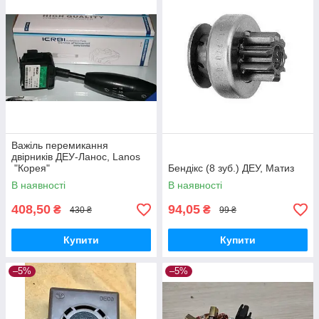
Важіль перемикання
двірників ДЕУ-Ланос, Lanos
"Корея"
Бендікс (8 зуб.) ДЕУ, Матиз
В наявності
В наявності
408,50
94,05
₴
₴
430 ₴
99 ₴
Купити
Купити
–5%
–5%