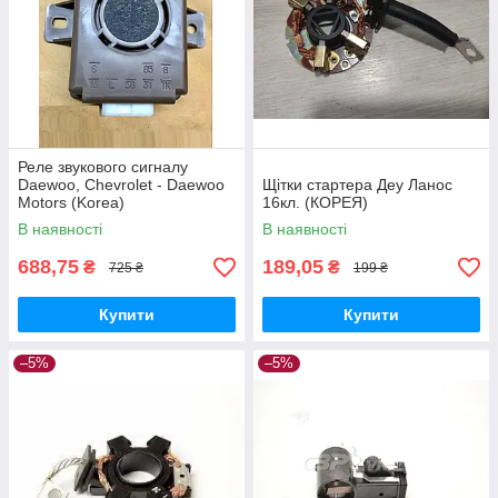
Реле звукового сигналу
Daewoo, Chevrolet - Daewoo
Щітки стартера Деу Ланос
Motors (Korea)
16кл. (КОРЕЯ)
В наявності
В наявності
688,75
189,05
₴
₴
725 ₴
199 ₴
Купити
Купити
–5%
–5%