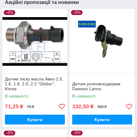
Акційні пропозиції та новинки
–5%
–5%
Датчик тиску масла Авео 1.5,
1.6, 1.8, 2.0, 2.2 "Glober",
Датчик розповсюджував
Korea
Daewoo Lanos
В наявності
В наявності
71,25
332,50
₴
₴
75 ₴
350 ₴
Купити
Купити
–5%
–5%