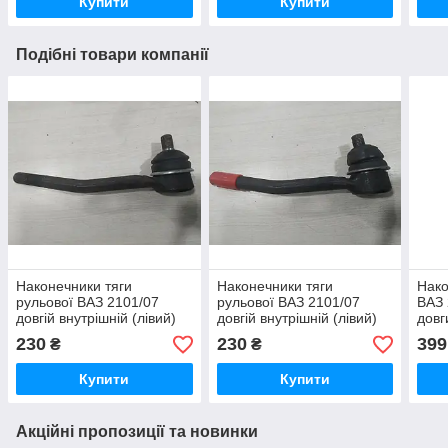
Купити
Купити
Подібні товари компанії
Наконечники тяги
Наконечники тяги
Нако
рульової ВАЗ 2101/07
рульової ВАЗ 2101/07
ВАЗ 
довгій внутрішній (лівий)
довгій внутрішній (лівий)
довг
Aurora
Fenox
230
230
399
₴
₴
Купити
Купити
Акційні пропозиції та новинки