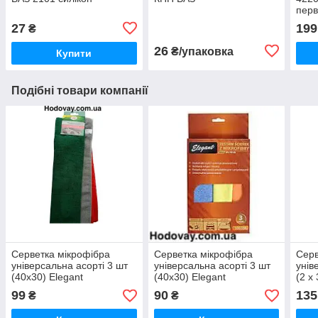
пер
27
199
₴
26
₴/упаковка
Купити
Подібні товари компанії
Серветка мікрофібра
Серветка мікрофібра
Серв
універсальна асорті 3 шт
універсальна асорті 3 шт
унів
(40х30) Elegant
(40х30) Elegant
(2 х
унів+полірування+скло
синя
99
90
135
₴
₴