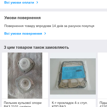
Всі умови оплати
Умови повернення
Повернення товару впродовж 14 днів за рахунок покупця
Всі умови повернення
З цим товаром також замовляють
Пильник кульової опори
К-т прокладок 4-х ступ.
Під
ВАЗ 2101 силікон
КПП ВАЗ
422