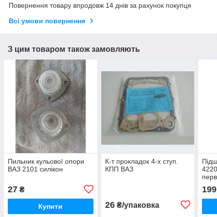
Повернення товару впродовж 14 днів за рахунок покупця
Всі умови повернення
З цим товаром також замовляють
Пильник кульової опори
К-т прокладок 4-х ступ.
Під
ВАЗ 2101 силікон
КПП ВАЗ
422
пер
27
199
₴
26
₴/упаковка
Купити