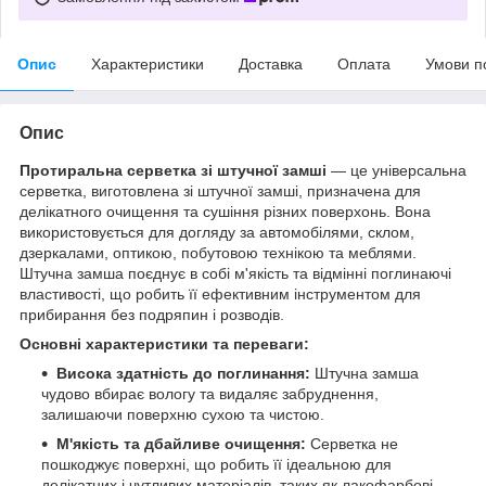
Опис
Характеристики
Доставка
Оплата
Умови п
Опис
Протиральна серветка зі штучної замші
— це універсальна
серветка, виготовлена зі штучної замші, призначена для
делікатного очищення та сушіння різних поверхонь. Вона
використовується для догляду за автомобілями, склом,
дзеркалами, оптикою, побутовою технікою та меблями.
Штучна замша поєднує в собі м'якість та відмінні поглинаючі
властивості, що робить її ефективним інструментом для
прибирання без подряпин і розводів.
Основні характеристики та переваги:
Висока здатність до поглинання:
Штучна замша
чудово вбирає вологу та видаляє забруднення,
залишаючи поверхню сухою та чистою.
М'якість та дбайливе очищення:
Серветка не
пошкоджує поверхні, що робить її ідеальною для
делікатних і чутливих матеріалів, таких як лакофарбові