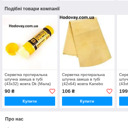
Подібні товари компанії
Cерветка протиральна
Cерветка протиральна
Cерв
штучна замша в тубі
штучна замша в тубі
штуч
(43х32) жовта Dk (Мала)
(42х64) жовта Kanebo
(43х
90
106
199
₴
₴
Купити
Купити
Про нас