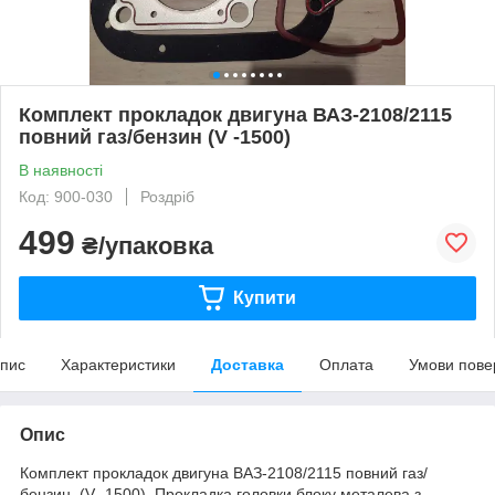
Комплект прокладок двигуна ВАЗ-2108/2115
повний газ/бензин (V -1500)
В наявності
Код: 900-030
Роздріб
499
₴/упаковка
Купити
пис
Характеристики
Доставка
Оплата
Умови пове
Опис
Комплект прокладок двигуна ВАЗ-2108/2115 повний газ/
бензин (V -1500). Прокладка головки блоку металева з