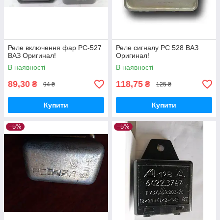
Реле включення фар РС-527
Реле сигналу РС 528 ВАЗ
ВАЗ Оригинал!
Оригинал!
В наявності
В наявності
89,30
118,75
₴
₴
94 ₴
125 ₴
Купити
Купити
–5%
–5%