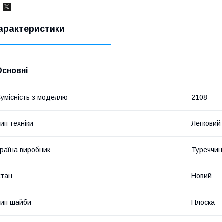
арактеристики
Основні
умісність з моделлю
2108
ип техніки
Легковий
раїна виробник
Туреччи
Стан
Новий
ип шайби
Плоска