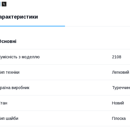
арактеристики
Основні
умісність з моделлю
2108
ип техніки
Легковий
раїна виробник
Туреччи
Стан
Новий
ип шайби
Плоска