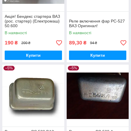
Акція! Бендекс стартера ВАЗ
(рос. стартер) (Електромаш)
Реле включення фар РС-527
50.600
ВАЗ Оригинал!
В наявності
В наявності
190
89,30
₴
₴
200 ₴
94 ₴
Купити
Купити
–5%
–5%