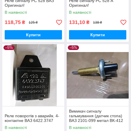
Реле сигналу РС 528 ВАЗ
Реле сигналу РС 528 А
Оригинал!
Оригинал!
В наявності
В наявності
118,75
131,10
₴
₴
125 ₴
138 ₴
Купити
Купити
–5%
–5%
Вимикач сигналу
Реле поворотів з аварийк. 4-
гальмування (датчик стопа)
контактне ВАЗ 6422.3747
ВАЗ 2101-099 метал ВК-412
В наявності
В наявності