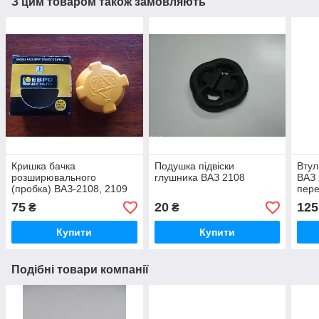
З цим товаром також замовляють
Кришка бачка
Подушка підвіски
Втул
розширювального
глушника ВАЗ 2108
ВАЗ 
(пробка) ВАЗ-2108, 2109
пере
75
20
125
₴
₴
Купити
Купити
Подібні товари компанії