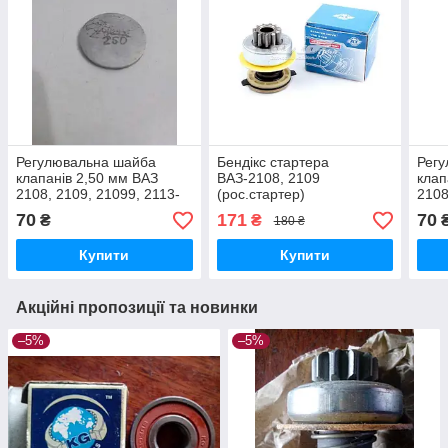
Регулювальна шайба
Бендікс стартера
Рег
клапанів 2,50 мм ВАЗ
ВАЗ-2108, 2109
клап
2108, 2109, 21099, 2113-
(рос.стартер)
2108
2115 (код 2.50-PROF)
2115
70
171
70
₴
₴
180 ₴
Купити
Купити
Акційні пропозиції та новинки
–5%
–5%