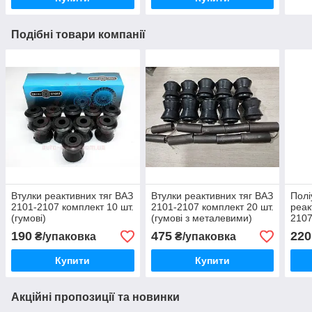
Подібні товари компанії
Втулки реактивних тяг ВАЗ
Втулки реактивних тяг ВАЗ
Полі
2101-2107 комплект 10 шт.
2101-2107 комплект 20 шт.
реак
(гумові)
(гумові з металевими)
2107
шт. 
190
475
220
₴/упаковка
₴/упаковка
Купити
Купити
Акційні пропозиції та новинки