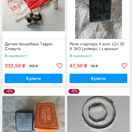
Датчик бензобака Таврія,
Реле стартера 4 конт 12v 30
Славута
А ЗАЗ (універс.) з кроншт.
В наявності
В наявності
332,50
47,50
₴
₴
350 ₴
50 ₴
Купити
Купити
–5%
–5%