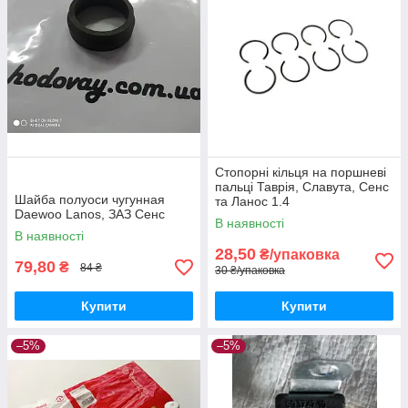
Стопорні кільця на поршневі
пальці Таврія, Славута, Сенс
Шайба полуоси чугунная
та Ланос 1.4
Daewoo Lanos, ЗАЗ Сенс
В наявності
В наявності
28,50
₴/упаковка
79,80
₴
84 ₴
30 ₴/упаковка
Купити
Купити
–5%
–5%