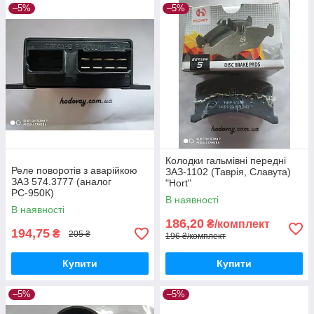
–5%
–5%
Колодки гальмівні передні
Реле поворотів з аварійкою
ЗАЗ-1102 (Таврія, Славута)
ЗАЗ 574.3777 (аналог
"Hort"
РС-950К)
В наявності
В наявності
186,20
₴/комплект
194,75
₴
205 ₴
196 ₴/комплект
Купити
Купити
–5%
–5%