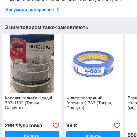
Всі умови повернення
З цим товаром також замовляють
Колодки гальмівні задні
Фільтр повітряний
Елек
ЗАЗ-1102 (Таврія,
(елемент) ЗАЗ (Таврія,
сало
Славута)
Славута)
(мідн
Авто
299
99
₴/упаковка
₴
550
Купити
Купити