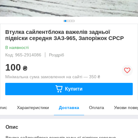
Втулка сайлентблока важелів задньої
підвіски середня ЗАЗ-965, Запоріжок СРСР
В наявності
Код: 965-2914086
Роздріб
100
₴
Мінімальна сума замовлення на сайті — 350 ₴
Купити
пис
Характеристики
Доставка
Оплата
Умови пове
Опис
Втулка сайлентблока важелів задньої підвіски середня