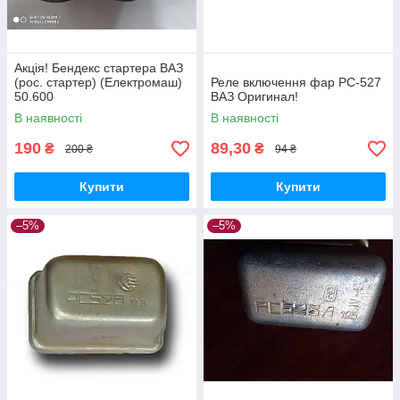
Акція! Бендекс стартера ВАЗ
(рос. стартер) (Електромаш)
Реле включення фар РС-527
50.600
ВАЗ Оригинал!
В наявності
В наявності
190
89,30
₴
₴
200 ₴
94 ₴
Купити
Купити
–5%
–5%