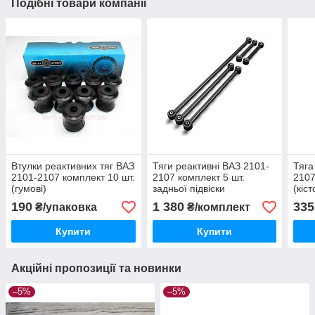
Подібні товари компанії
Втулки реактивних тяг ВАЗ
Тяги реактивні ВАЗ 2101-
Тяга
2101-2107 комплект 10 шт.
2107 комплект 5 шт.
2107
(гумові)
задньої підвіски
(кіс
1 шт
190
1 380
335
₴/упаковка
₴/комплект
Купити
Купити
Акційні пропозиції та новинки
–5%
–5%