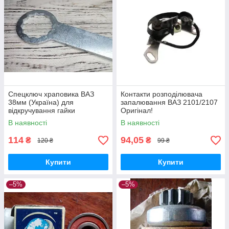
Спецключ храповика ВАЗ
Контакти розподілювача
38мм (Україна) для
запалювання ВАЗ 2101/2107
відкручування гайки
Оригінал!
колінвалу 2101-07
В наявності
В наявності
114
94,05
₴
₴
120 ₴
99 ₴
Купити
Купити
–5%
–5%