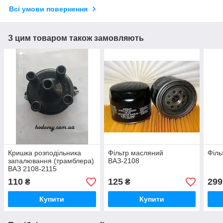
Всі умови повернення
З цим товаром також замовляють
Кришка розподільника
Фільтр масляний
Філь
запалювання (трамблера)
ВАЗ-2108
ВАЗ 2108-2115
110
125
299
₴
₴
Купити
Купити