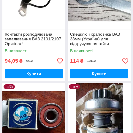
Контакти розподілювача
Спецключ храповика ВАЗ
запалювання ВАЗ 2101/2107
38мм (Україна) для
Оригінал!
відкручування гайки
колінвалу 2101-07
В наявності
В наявності
94,05
114
₴
₴
99 ₴
120 ₴
Купити
Купити
–5%
–5%