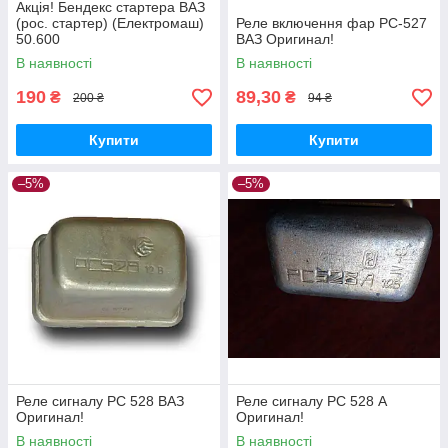
Акція! Бендекс стартера ВАЗ
(рос. стартер) (Електромаш)
Реле включення фар РС-527
50.600
ВАЗ Оригинал!
В наявності
В наявності
190
89,30
₴
₴
200 ₴
94 ₴
Купити
Купити
–5%
–5%
Реле сигналу РС 528 ВАЗ
Реле сигналу РС 528 А
Оригинал!
Оригинал!
В наявності
В наявності