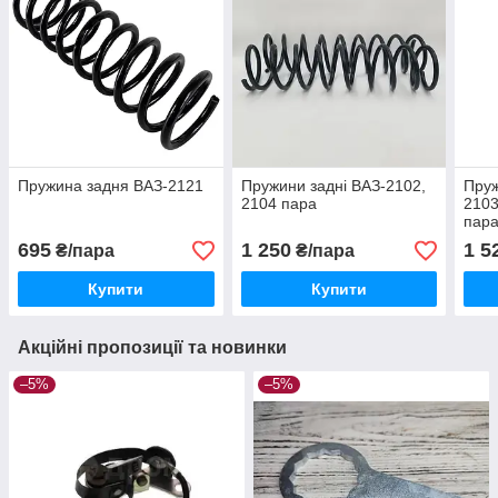
Пружина задня ВАЗ-2121
Пружини задні ВАЗ-2102,
Пруж
2104 пара
2103
пар
695
1 250
1 5
₴/пара
₴/пара
Купити
Купити
Акційні пропозиції та новинки
–5%
–5%