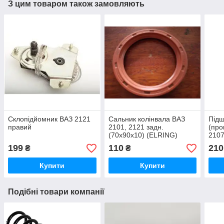
З цим товаром також замовляють
Склопідйомник ВАЗ 2121
Сальник колінвала ВАЗ
Під
правий
2101, 2121 задн.
(про
(70х90х10) (ELRING)
2107
199
110
210
₴
₴
Купити
Купити
Подібні товари компанії