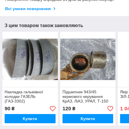
Всі умови повернення
З цим товаром також замовляють
Накладка гальмівної
Підшипник 943/45
Якір
колодки ГАЗЕЛЬ
кермового керування
ЗІЛ-
(ГАЗ-3302)
КрАЗ, ЛіАЗ, УРАЛ, Т-150
СРСР
90
120
1 0
₴
₴
Купити
Купити