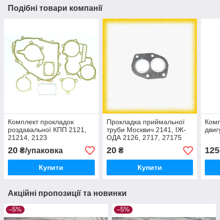
Подібні товари компанії
Комплект прокладок
Прокладка приймальної
Комп
роздавальної КПП 2121,
труби Москвич 2141, ІЖ-
двиг
21214, 2123
ОДА 2126, 2717, 27175
двигун ВАЗ-2106 ОРЕЛ
20
20
125
₴/упаковка
₴
Купити
Купити
Акційні пропозиції та новинки
–5%
–5%