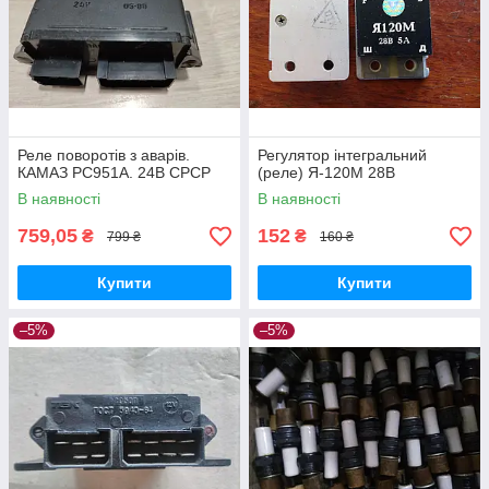
Реле поворотів з аварів.
Регулятор інтегральний
КАМАЗ РС951А. 24В СРСР
(реле) Я-120М 28В
В наявності
В наявності
759,05
152
₴
₴
799 ₴
160 ₴
Купити
Купити
–5%
–5%