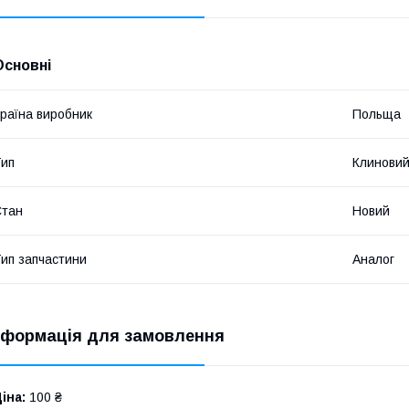
Основні
раїна виробник
Польща
ип
Клинови
Стан
Новий
ип запчастини
Аналог
нформація для замовлення
іна:
100 ₴